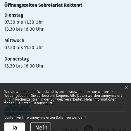
Öffnungszeiten Sekretariat Rektorat
Dienstag
07.30 bis 11.30 Uhr
13.30 bis 16.00 Uhr
Mittwoch
07.30 bis 11.30 Uhr
Donnerstag
13.30 bis 16.00 Uhr
×
Webstatistik
Wir verwenden eine Webstatistik, um herauszufinden, wie wir unser
Webangebot für Sie verbessern können. Alle Daten werden anonymisiert
©
schule
langenthal
2026
und in Rechenzentren in der Schweiz verarbeitet. Mehr Informationen
finden Sie unter
“Datenschutz“
.
Dürfen wir Ihre anonymisierten Daten verwenden?
Ja
Nein
Toolbar
Datenschutz
Impressum
Sitemap
Folgen Sie uns