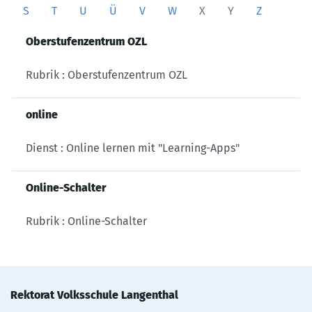
S
T
U
Ü
V
W
X
Y
Z
Oberstufenzentrum OZL
Rubrik : Oberstufenzentrum OZL
online
Dienst : Online lernen mit "Learning-Apps"
Online-Schalter
Rubrik : Online-Schalter
Rektorat Volksschule Langenthal