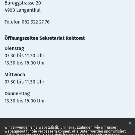
Bäreggstrasse 20
4900 Langenthal
Telefon
062 922 27 76
Öffnungszeiten Sekretariat Rektorat
Dienstag
07.30 bis 11.30 Uhr
13.30 bis 16.00 Uhr
Mittwoch
07.30 bis 11.30 Uhr
Donnerstag
13.30 bis 16.00 Uhr
×
Webstatistik
Wir verwenden eine Webstatistik, um herauszufinden, wie wir unser
Webangebot für Sie verbessern können. Alle Daten werden anonymisiert
©
schule
langenthal
2026